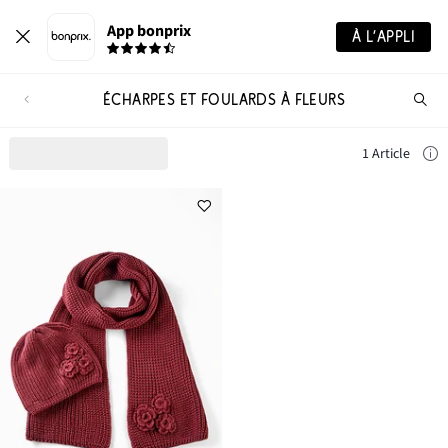
App bonprix
À L’APPLI
ÉCHARPES ET FOULARDS À FLEURS
Re
de
pro
1 Article