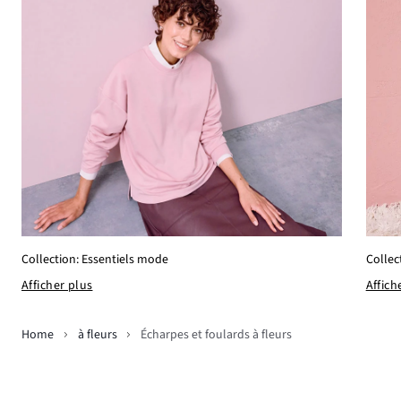
Collection: Essentiels mode
Collec
Afficher plus
Affich
Home
à fleurs
Écharpes et foulards à fleurs