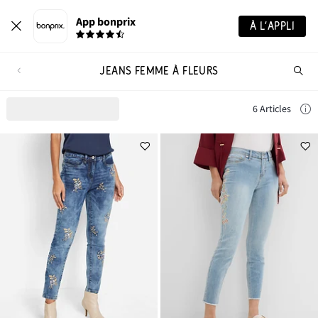
App bonprix
À L’APPLI
JEANS FEMME À FLEURS
Re
de
pro
6 Articles