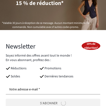
15 % de réduction*
*Valable 30 jours à réception de ce message. Aucun montant minimum de
commande. Non cumulable avec d'autres codes promo.
Newsletter
15% de
réduction*
Soyez informé des offres avant tout le monde !
En vous abonnant, profitez des :
Réductions
Promotions
Soldes
Dernières tendances
Votre adresse e-mail *
S’ABONNER