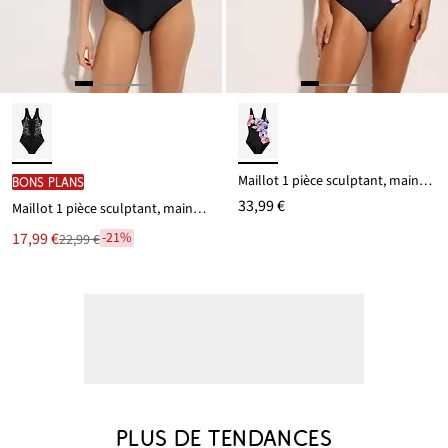
Maillot 1 pièce sculptant, maintien léger
BONS PLANS
33,99 €
Maillot 1 pièce sculptant, maintien modéré
Le
17,99 €
-21%
22,99 €
Remise
nouveau
à
prix
partir
est
de
22,99 €
PLUS DE TENDANCES