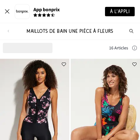
App bonprix
À L’APPLI
MAILLOTS DE BAIN UNE PIÈCE À FLEURS
Re
de
pro
16 Articles