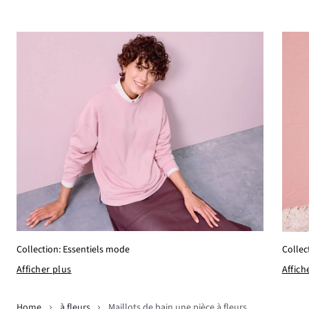
Collection: Essentiels mode
Collec
Afficher plus
Affich
Home
à fleurs
Maillots de bain une pièce à fleurs