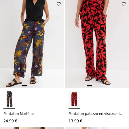
à
prix
partir
est
de
17,99 €
Pantalon Marlène
Pantalon palazzo en viscose fluide
24,99 €
13,99 €