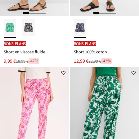
BONS PLANS
BONS PLANS
Short en viscose fluide
Short 100% coton
Le
Le
9,99 €
12,99 €
-47%
-43%
18,99 €
22,99 €
Remise
Remise
nouveau
nouveau
à
à
prix
prix
partir
partir
est
est
de
de
18,99 €
22,99 €