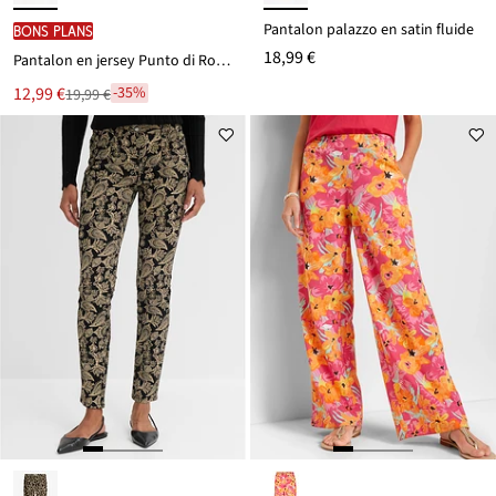
Pantalon palazzo en satin fluide
BONS PLANS
18,99 €
Pantalon en jersey Punto di Roma
Le
12,99 €
-35%
19,99 €
Remise
nouveau
à
prix
partir
est
de
19,99 €