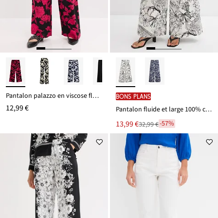
Pantalon palazzo en viscose fluide
BONS PLANS
12,99 €
Pantalon fluide et large 100% coton
Le
13,99 €
-57%
32,99 €
Remise
nouveau
à
prix
partir
est
de
32,99 €