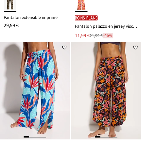
Pantalon extensible imprimé
BONS PLANS
29,99 €
Pantalon palazzo en jersey viscose doux
Le
11,99 €
-45%
21,99 €
Remise
nouveau
à
prix
partir
est
de
21,99 €