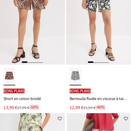
BONS PLANS
BONS PLANS
Short en coton brodé
Bermuda fluide en viscose à taille élastiquée
Le
Le
13,99 €
12,99 €
-50%
-40%
27,99 €
21,99 €
Remise
Remise
nouveau
nouveau
à
à
prix
prix
partir
partir
est
est
de
de
27,99 €
21,99 €