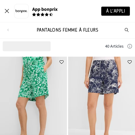
App bonprix
À L’APPLI
PANTALONS FEMME À FLEURS
Re
de
pro
40 Articles