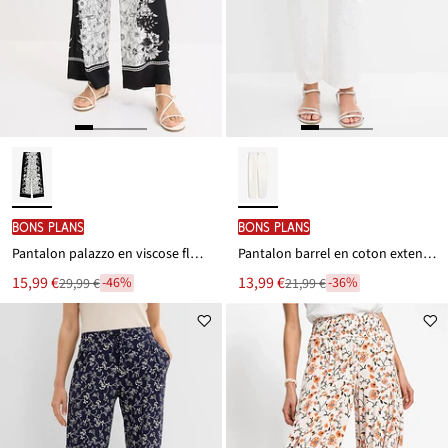
BONS PLANS
BONS PLANS
Pantalon palazzo en viscose fluide
Pantalon barrel en coton extensible
Le
Le
15,99 €
13,99 €
-46%
-36%
29,99 €
21,99 €
Remise
Remise
nouveau
nouveau
à
à
prix
prix
partir
partir
est
est
de
de
29,99 €
21,99 €