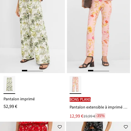
Pantalon imprimé
BONS PLANS
52,99 €
Pantalon extensible à imprimé floral
Le
12,99 €
-35%
19,99 €
Remise
nouveau
à
prix
partir
est