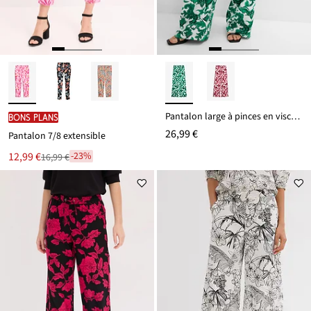
Pantalon large à pinces en viscose fluide
BONS PLANS
26,99 €
Pantalon 7/8 extensible
Le
12,99 €
-23%
16,99 €
Remise
nouveau
à
prix
partir
est
de
16,99 €