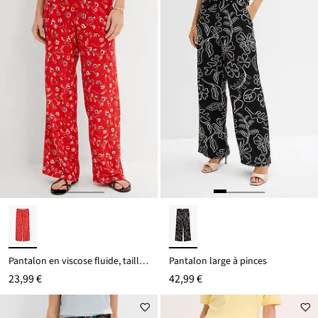
de
19,99 €
Pantalon en viscose fluide, taille élastiquée
Pantalon large à pinces
23,99 €
42,99 €