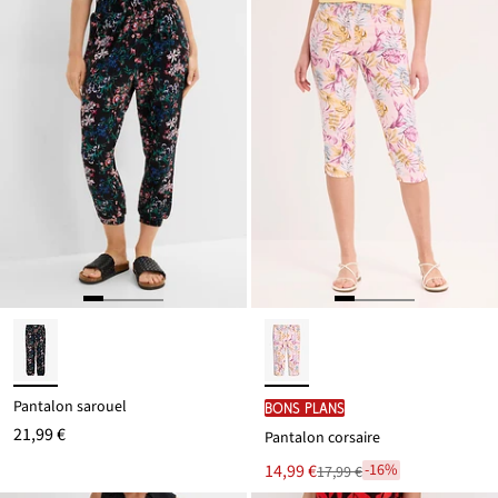
Pantalon sarouel
BONS PLANS
21,99 €
Pantalon corsaire
Le
14,99 €
-16%
17,99 €
Remise
nouveau