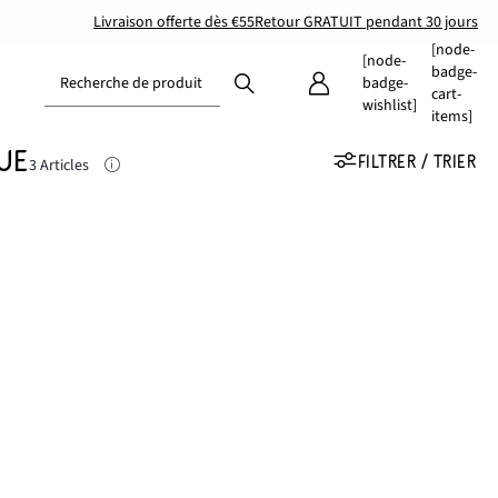
Livraison offerte dès €55
Retour GRATUIT pendant 30 jours
[node-
[node-
badge-
Recherche de produit
badge-
cart-
wishlist]
items]
UE
FILTRER / TRIER
3 Articles