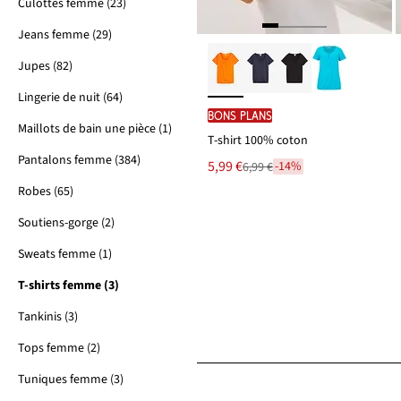
Culottes femme (23)
Jeans femme (29)
Jupes (82)
Lingerie de nuit (64)
BONS PLANS
Maillots de bain une pièce (1)
T-shirt 100% coton
Pantalons femme (384)
Le
5,99 €
-14%
6,99 €
Remise
nouveau
à
Robes (65)
prix
partir
est
de
Soutiens-gorge (2)
6,99 €
Sweats femme (1)
T-shirts femme (3)
Tankinis (3)
Tops femme (2)
Tuniques femme (3)