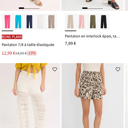
Pantalon en interlock épais, taille élastiquée
BONS PLANS
7,99 €
Pantalon 7/8 à taille élastiquée
Le
12,99 €
-13%
14,99 €
Remise
nouveau
à
prix
partir
est
de
14,99 €