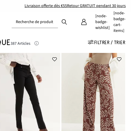
Livraison offerte dès €55
Retour GRATUIT pendant 30 jours
[node-
[node-
badge-
Recherche de produit
badge-
cart-
wishlist]
items]
QUE
FILTRER / TRIER
387 Articles