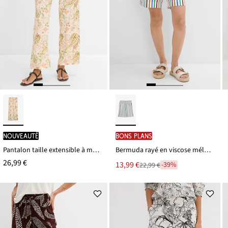
Nouveauté
BONS PLANS
Pantalon taille extensible à motif paisley
Bermuda rayé en viscose mélangée
26,99 €
Le
13,99 €
-39%
22,99 €
Remise
nouveau
à
prix
partir
est
de
22,99 €