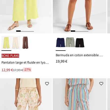
Bermuda en coton extensible à taille élastiquée
BONS PLANS
19,99 €
Pantalon large et fluide en lyocell mélangé
Le
12,99 €
-27%
17,99 €
Remise
nouveau
à
prix
partir
est
de
17,99 €