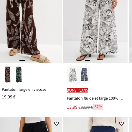
Pantalon large en viscose
BONS PLANS
19,99 €
Pantalon fluide et large 100% coton
Le
13,99 €
-57%
32,99 €
Remise
nouveau
à
prix
partir
est
de
32,99 €