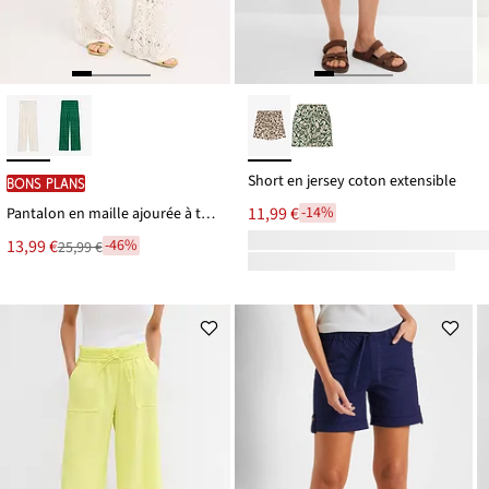
Short en jersey coton extensible
BONS PLANS
11,99 €
-14%
Pantalon en maille ajourée à taille élastiquée
Le
13,99 €
-46%
25,99 €
Remise
nouveau
à
prix
partir
est
de
25,99 €