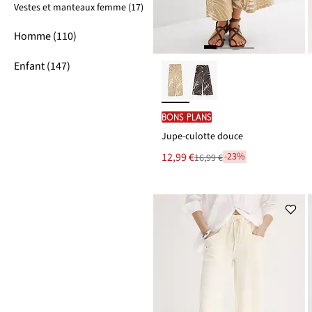
Vestes et manteaux femme (17)
Homme (110)
Enfant (147)
BONS PLANS
Jupe-culotte douce
Le
12,99 €
-23%
16,99 €
Remise
nouveau
à
prix
partir
est
de
16,99 €