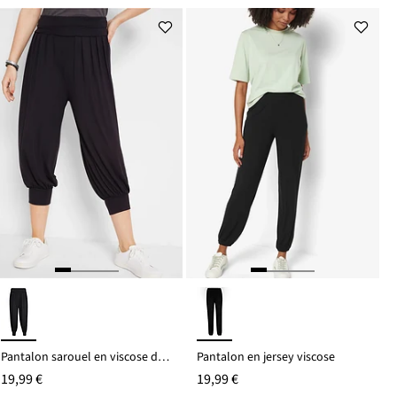
est
de
21,99 €
Pantalon sarouel en viscose douce et extensible
Pantalon en jersey viscose
19,99 €
19,99 €