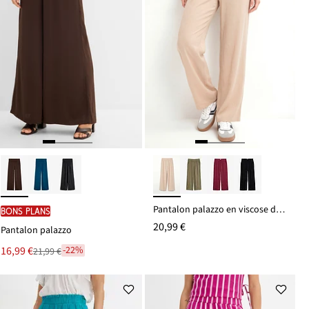
Pantalon palazzo en viscose douce
BONS PLANS
20,99 €
Pantalon palazzo
Le
16,99 €
-22%
21,99 €
Remise
nouveau
à
prix
partir
est
de
21,99 €