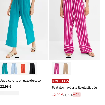
Jupe-culotte en gaze de coton
BONS PLANS
22,99 €
Pantalon rayé à taille élastiquée
Le
12,99 €
-40%
21,99 €
Remise
nouveau
à
prix
partir