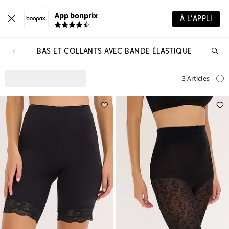
App bonprix
À L’APPLI
BAS ET COLLANTS AVEC BANDE ÉLASTIQUE
Re
de
pro
3 Articles