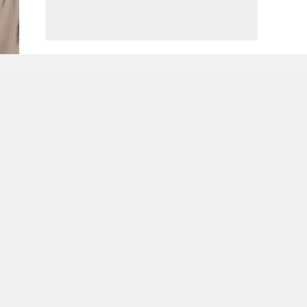
Nos collections
Notre entre
Femme
À propos de
Homme
Notre respon
Enfant
Maison & Déco
s
Promos
Plan de taggage