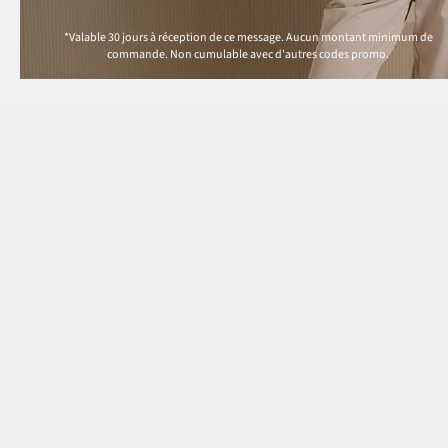
*Valable 30 jours à réception de ce message. Aucun montant minimum de
commande. Non cumulable avec d'autres codes promo.
Paiement
Nos services
Questions & Réponses
MasterCard
Livraison
VISA
Moyens de Paiement
Bancontact
Retour & Remboursement
PayPal
Codes Promo & Réduction
Guide des Tailles
Virement Après Réception
Contact