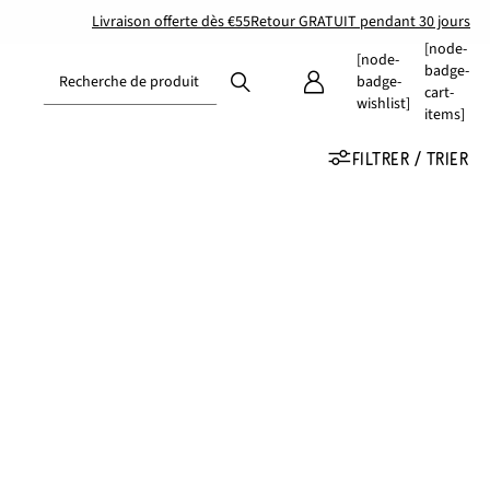
Livraison offerte dès €55
Retour GRATUIT pendant 30 jours
[node-
[node-
badge-
Recherche de produit
badge-
cart-
wishlist]
items]
FILTRER / TRIER