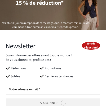
15 % de réduction*
*Valable 30 jours à réception de ce message. Aucun montant minimum de
commande. Non cumulable avec d'autres codes promo.
Newsletter
15% de
réduction*
Soyez informé des offres avant tout le monde !
En vous abonnant, profitez des :
Réductions
Promotions
Soldes
Dernières tendances
Votre adresse e-mail *
S’ABONNER