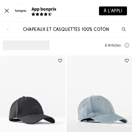
App bonprix
À L’APPLI
CHAPEAUX ET CASQUETTES 100% COTON
Re
de
pro
6 Articles