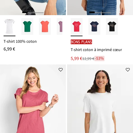
T-shirt 100% coton
BONS PLANS
6,99 €
T-shirt coton à imprimé cœur
Le
5,99 €
-53%
12,99 €
Remise
nouveau
à
prix
partir
est
de
12,99 €