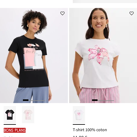
nouveau
à
prix
partir
est
de
15,99 €
T-shirt 100% coton
BONS PLANS