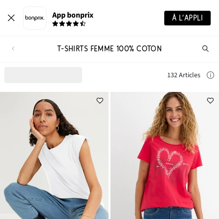
App bonprix
À L’APPLI
T-SHIRTS FEMME 100% COTON
Re
de
pro
132 Articles