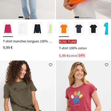
T-shirt manches longues 100% coton
BONS PLANS
9,99 €
T-shirt 100% coton
Le
5,99 €
-14%
6,99 €
Remise
nouveau
à
prix
partir
est
de
6,99 €