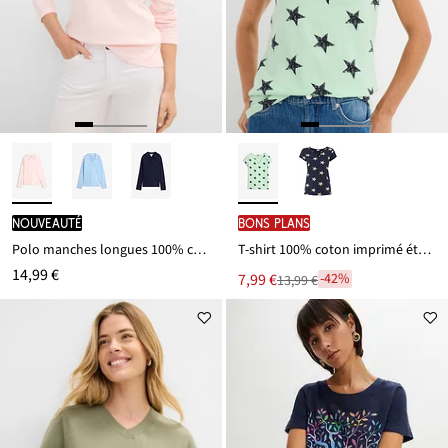
Nouveauté
BONS PLANS
Polo manches longues 100% coton
T-shirt 100% coton imprimé étoiles
14,99 €
Le
7,99 €
-42%
13,99 €
Remise
nouveau
à
prix
partir
est
de
13,99 €