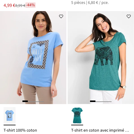
5 pièces | 6,80 € / pce.
Le
4,99 €
-44%
8,99 €
Remise
nouveau
à
prix
partir
est
de
8,99 €
T-shirt 100% coton
T-shirt en coton avec imprimé devant, manches courtes