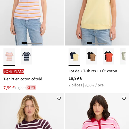
Lot de 2 T-shirts 100% coton
BONS PLANS
18,99 €
T-shirt en coton côtelé
2 pièces | 9,50 € / pce.
Le
7,99 €
-27%
10,99 €
Remise
nouveau
à
prix
partir
est
de
10,99 €