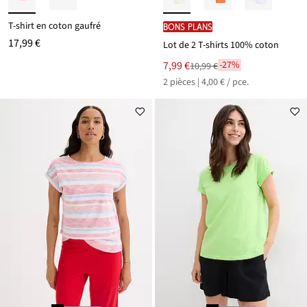
T-shirt en coton gaufré
BONS PLANS
17,99 €
Lot de 2 T-shirts 100% coton
Le
7,99 €
-27%
10,99 €
Remise
nouveau
2 pièces | 4,00 € / pce.
à
prix
partir
est
de
10,99 €