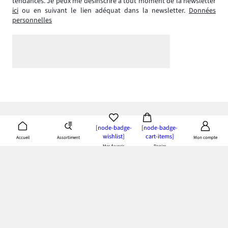
tendances. Je peux me désinscrire à tout moment de la newsletter
ici
ou en suivant le lien adéquat dans la newsletter.
Données
personnelles
[node-badge-
[node-badge-
wishlist]
cart-items]
Assortiment
Accueil
Mon compte
Mes favoris
Panier
App bonprix
: Profitez de tous les avantages de notre appli!