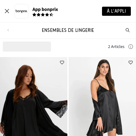
App bonprix
À L’APPLI
ENSEMBLES DE LINGERIE
Re
de
pro
2 Articles