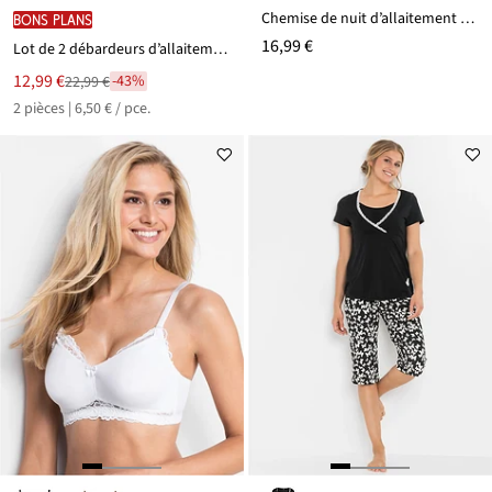
Chemise de nuit d’allaitement coton
BONS PLANS
16,99 €
Lot de 2 débardeurs d’allaitement avec coton
Le
12,99 €
-43%
22,99 €
Remise
nouveau
2 pièces | 6,50 € / pce.
à
prix
partir
est
de
22,99 €