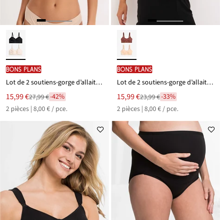
BONS PLANS
BONS PLANS
Lot de 2 soutiens-gorge d’allaitement sans armatures
Lot de 2 soutiens-gorge d’allaitement coton sans armatures
Le
Le
15,99 €
15,99 €
-42%
-33%
27,99 €
23,99 €
Remise
Remise
nouveau
nouveau
2 pièces | 8,00 € / pce.
2 pièces | 8,00 € / pce.
à
à
prix
prix
partir
partir
est
est
de
de
27,99 €
23,99 €