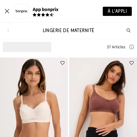
App bonprix
À L’APPLI
LINGERIE DE MATERNITÉ
Re
de
pro
37 Articles