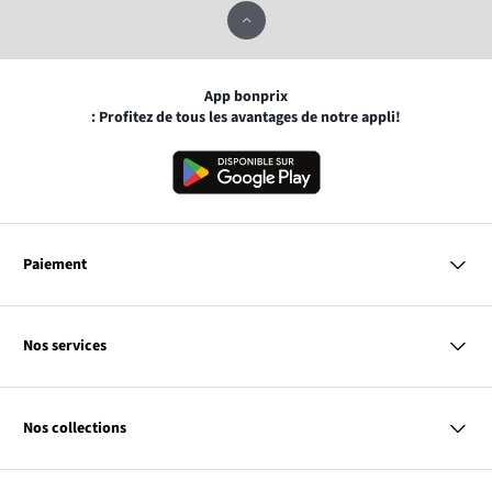
App bonprix
: Profitez de tous les avantages de notre appli!
Paiement
MasterCard
VISA
Nos services
Bancontact
Questions & Réponses
PayPal
Livraison
Nos collections
Virement Après Réception
Moyens de Paiement
Retour & Remboursement
Femme
Codes Promo & Réductions