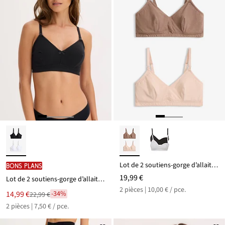
Lot de 2 soutiens-gorge d’allaitement coton sans armatures
BONS PLANS
19,99 €
Lot de 2 soutiens-gorge d’allaitement sans armatures en coton ajouré
2 pièces | 10,00 € / pce.
Le
14,99 €
-34%
22,99 €
Remise
nouveau
2 pièces | 7,50 € / pce.
à
prix
partir
est
de