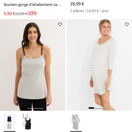
28,99 €
Soutien-gorge d’allaitement sans armatures en coton extensible
2 pièces | 14,50 € / pce.
Le
9,99 €
-23%
12,99 €
Remise
nouveau
à
prix
partir
est
de
12,99 €