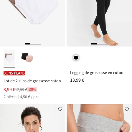
Legging de grossesse en coton
BONS PLANS
13,99 €
Lot de 2 slips de grossesse coton
Le
8,99 €
-30%
12,99 €
Remise
nouveau
2 pièces | 4,50 € / pce.
à
prix
partir
est
de
12,99 €