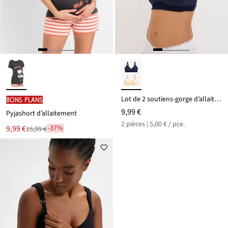
Lot de 2 soutiens-gorge d’allaitement coton sans armatures
BONS PLANS
9,99 €
Pyjashort d’allaitement
2 pièces | 5,00 € / pce.
Le
9,99 €
-37%
15,99 €
Remise
nouveau
à
prix
partir
est
de
15,99 €