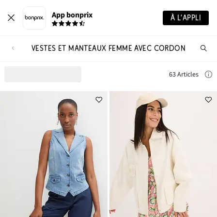
App bonprix
À L’APPLI
VESTES ET MANTEAUX FEMME AVEC CORDON
Re
de
pro
63 Articles