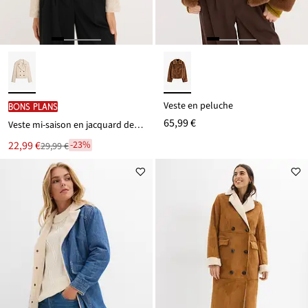
Veste en peluche
BONS PLANS
65,99 €
Veste mi-saison en jacquard de coton
Le
22,99 €
-23%
29,99 €
Remise
nouveau
à
prix
partir
est
de
29,99 €