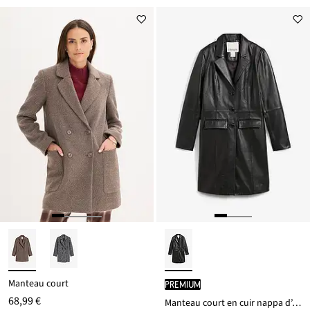
Remise
nouveau
à
prix
partir
est
de
28,99 €
Manteau court
PREMIUM
68,99 €
Manteau court en cuir nappa d’agneau