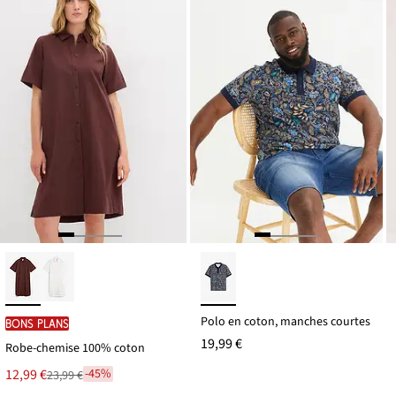
30,99 €
Polo en coton, manches courtes
BONS PLANS
19,99 €
Robe-chemise 100% coton
Le
12,99 €
-45%
23,99 €
Remise
nouveau