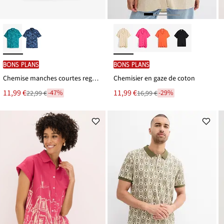
BONS PLANS
BONS PLANS
Chemise manches courtes regular en seersucker
Chemisier en gaze de coton
Le
Le
11,99 €
11,99 €
-47%
-29%
22,99 €
16,99 €
Remise
Remise
nouveau
nouveau
à
à
prix
prix
partir
partir
est
est
de
de
22,99 €
16,99 €