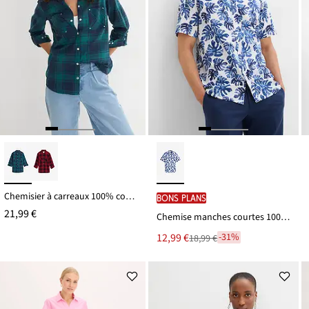
Chemisier à carreaux 100% coton
BONS PLANS
21,99 €
Chemise manches courtes 100% coton
Le
12,99 €
-31%
18,99 €
Remise
nouveau
à
prix
partir
est
de
18,99 €