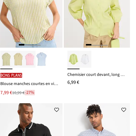
Chemisier court devant, long derrière, manches ballon
BONS PLANS
6,99 €
Blouse manches courtes en viscose fluide
Le
7,99 €
-27%
10,99 €
Remise
nouveau
à
prix
partir
est
de
10,99 €