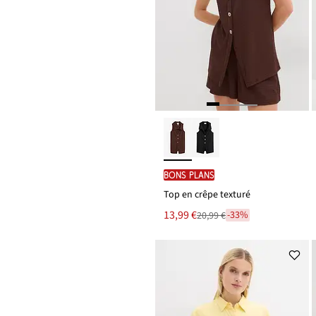
BONS PLANS
Top en crêpe texturé
Le
13,99 €
-33%
20,99 €
Remise
nouveau
à
prix
partir
est
de
20,99 €