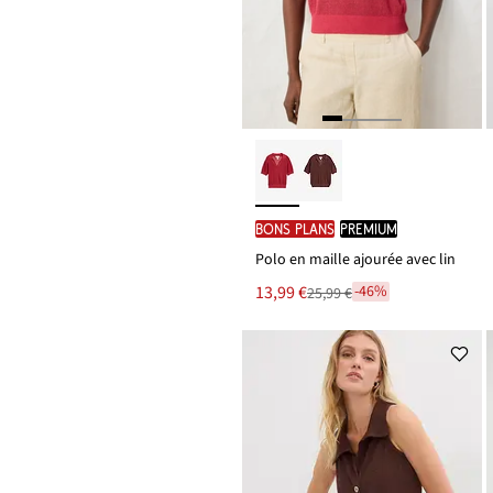
BONS PLANS
PREMIUM
Polo en maille ajourée avec lin
Le
13,99 €
-46%
25,99 €
Remise
nouveau
à
prix
partir
est
de
25,99 €