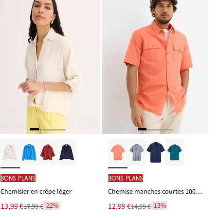
BONS PLANS
BONS PLANS
Chemisier en crêpe léger
Chemise manches courtes 100 % coton
Le
Le
13,99 €
12,99 €
-22%
-13%
17,99 €
14,99 €
Remise
Remise
nouveau
nouveau