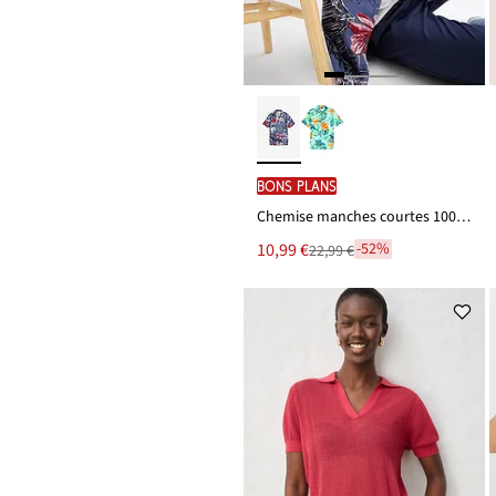
BONS PLANS
Chemise manches courtes 100% coton
Le
10,99 €
-52%
22,99 €
Remise
nouveau
à
prix
partir
est
de
22,99 €