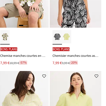
BONS PLANS
BONS PLANS
Chemise manches courtes en viscose fluide
Chemisier manches courtes aspect lin
Le
Le
7,99 €
7,99 €
-57%
-20%
18,99 €
9,99 €
Remise
Remise
nouveau
nouveau
à
à
prix
prix
partir
partir
est
est
de
de
18,99 €
9,99 €