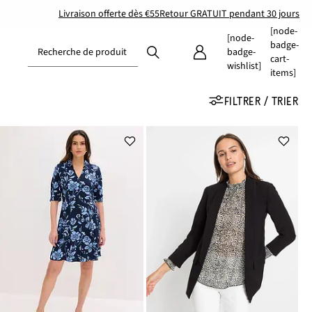
Livraison offerte dès €55
Retour GRATUIT pendant 30 jours
[node-
[node-
badge-
Recherche de produit
badge-
cart-
wishlist]
items]
FILTRER / TRIER