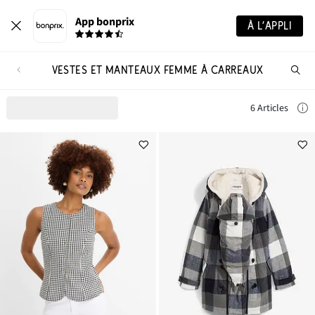
App bonprix
À L’APPLI
VESTES ET MANTEAUX FEMME À CARREAUX
Re
de
pro
6 Articles