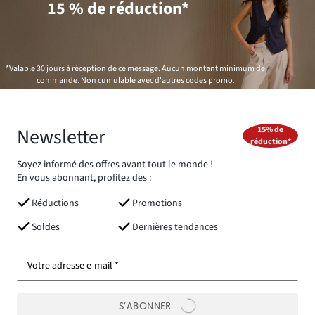
15 % de réduction*
*Valable 30 jours à réception de ce message. Aucun montant minimum de
commande. Non cumulable avec d'autres codes promo.
Newsletter
15% de
réduction*
Soyez informé des offres avant tout le monde !
En vous abonnant, profitez des :
Réductions
Promotions
Soldes
Dernières tendances
Votre adresse e-mail *
S’ABONNER