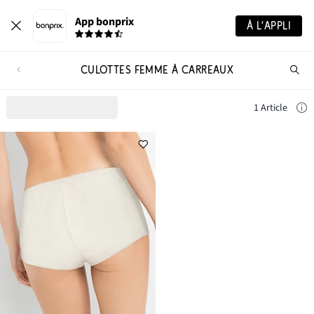
App bonprix
À L’APPLI
CULOTTES FEMME À CARREAUX
Re
de
pro
1 Article