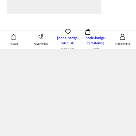
[node-badge-
[node-badge-
wishlist]
cart-items]
Assortiment
Accueil
Mon compte
Mes favoris
Panier
App bonprix
: Profitez de tous les avantages de notre appli!
Paiement