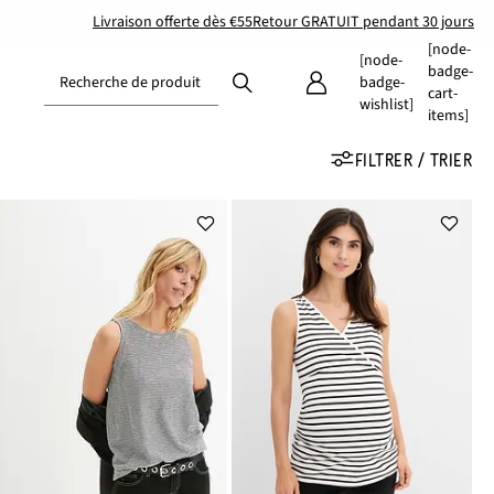
Livraison offerte dès €55
Retour GRATUIT pendant 30 jours
[node-
[node-
badge-
Recherche de produit
badge-
cart-
wishlist]
items]
FILTRER / TRIER