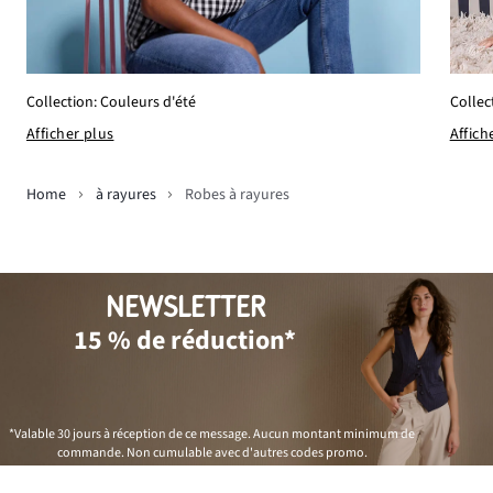
Collection: Couleurs d'été
Collec
Afficher plus
Affich
Home
à rayures
Robes à rayures
NEWSLETTER
15 % de réduction*
*Valable 30 jours à réception de ce message. Aucun montant minimum de
commande. Non cumulable avec d'autres codes promo.