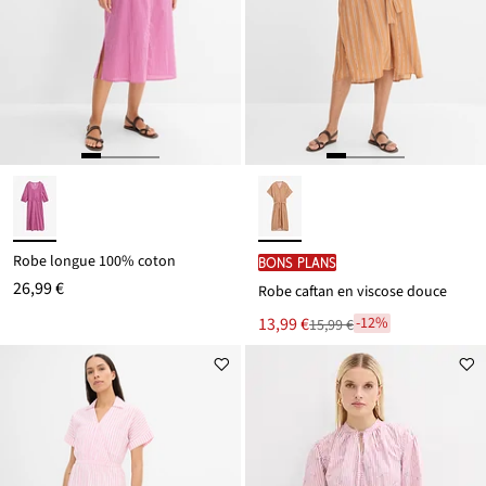
Robe longue 100% coton
BONS PLANS
26,99 €
Robe caftan en viscose douce
Le
13,99 €
-12%
15,99 €
Remise
nouveau
à
prix
partir
est
de
15,99 €