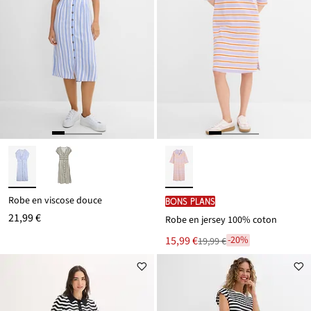
Robe en viscose douce
BONS PLANS
21,99 €
Robe en jersey 100% coton
Le
15,99 €
-20%
19,99 €
Remise
nouveau
à
prix
partir
est
de
19,99 €