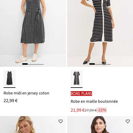
Robe midi en jersey coton
BONS PLANS
22,99 €
Robe en maille boutonnée
Le
21,99 €
-21%
27,99 €
Remise
nouveau
à
prix
partir
est
de
27,99 €