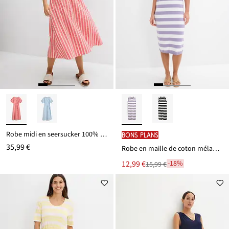
Robe midi en seersucker 100% coton
BONS PLANS
35,99 €
Robe en maille de coton mélangé
Le
12,99 €
-18%
15,99 €
Remise
nouveau
à
prix
partir
est
de
15,99 €