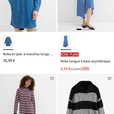
Robe en jean à manches longues et rayures, coton
BONS PLANS
30,99 €
Robe longue à base asymétrique
Le
9,99 €
-23%
12,99 €
Remise
nouveau
à
prix
partir
est
de
12,99 €