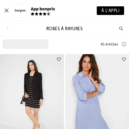
App bonprix
À L’APPLI
ROBES À RAYURES
Re
de
pro
45 Articles