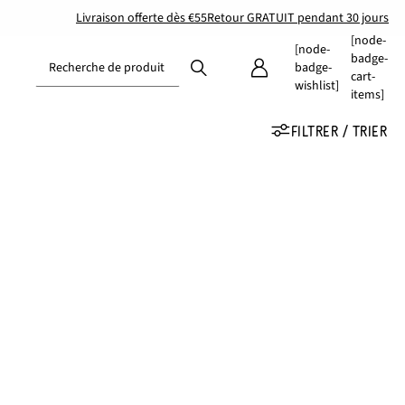
Livraison offerte dès €55
Retour GRATUIT pendant 30 jours
[node-
[node-
badge-
Recherche de produit
badge-
cart-
wishlist]
items]
FILTRER / TRIER