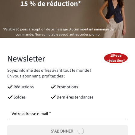
15 % de réduction*
*Valable 30 jours à réception de ce message. Aucun montant minimum de
commande. Non cumulable avec d'autres codes promo.
Newsletter
15% de
réduction*
Soyez informé des offres avant tout le monde !
En vous abonnant, profitez des :
Réductions
Promotions
Soldes
Dernières tendances
Votre adresse e-mail *
S’ABONNER