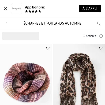
App bonprix
À L’APPLI
ÉCHARPES ET FOULARDS AUTOMNE
Re
de
pro
5 Articles