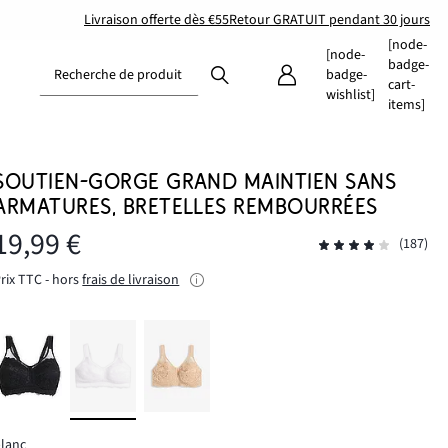
Livraison offerte dès €55
Retour GRATUIT pendant 30 jours
[node-
[node-
badge-
Recherche de produit
badge-
cart-
wishlist]
items]
SOUTIEN-GORGE GRAND MAINTIEN SANS
ARMATURES, BRETELLES REMBOURRÉES
19,99 €
(187)
rix TTC - hors
frais de livraison
lanc