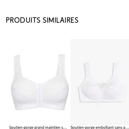
PRODUITS SIMILAIRES
Soutien-gorge grand maintien sans armatures, fermeture devant
Soutien-gorge emboîtant sans armatures avec bretelles rembourré