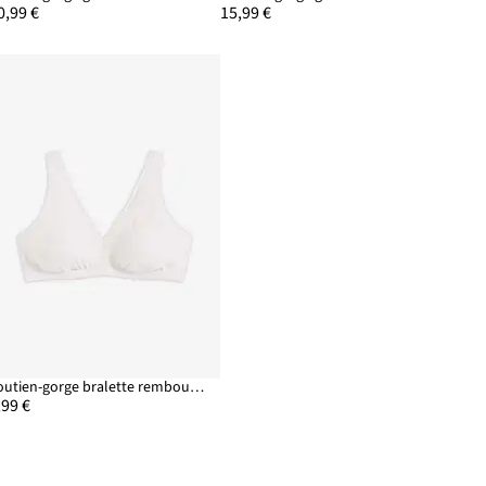
0,99 €
15,99 €
Soutien-gorge bralette rembourré en coton côtelé, sans armatures
,99 €