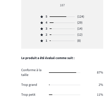
moyenne
187
4
5
(124)
Note
4
(29)
5,
Note
nombre
3
(14)
4,
Note
de
nombre
2
(12)
3,
Note
votes
de
nombre
1
(8)
2,
124.
Note
votes
de
nombre
1,
29.
votes
de
nombre
14.
votes
de
Le produit a été évalué comme suit :
12.
votes
8.
Conforme à la
87%
taille
Trop grand
2%
Trop petit
11%