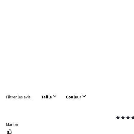
Filtrer les avis :
Taille
Couleur
Note
5
Marion