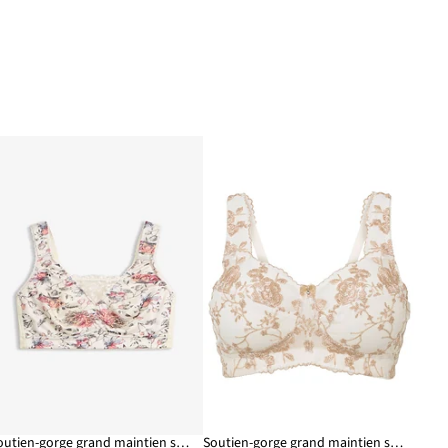
Soutien-gorge grand maintien sans armatures, bretelles rembourrées
Soutien-gorge grand maintien sans armatures, bretelles rembourrées