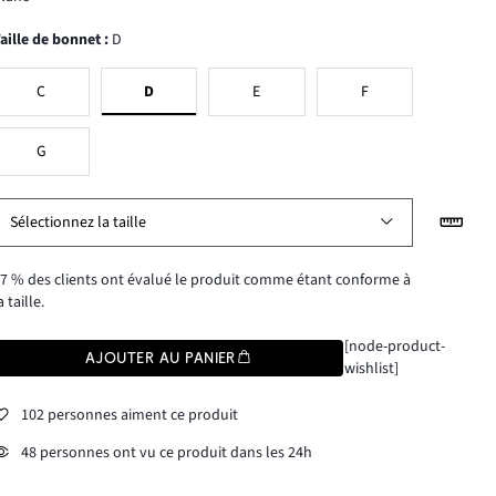
Taille de bonnet
:
D
C
D
E
F
G
Sélectionnez la taille
7 % des clients ont évalué le produit comme étant conforme à
a taille.
[node-product-
AJOUTER AU PANIER
wishlist]
102 personnes aiment ce produit
48 personnes ont vu ce produit dans les 24h