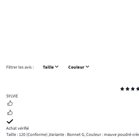
Filtrer les avis :
Taille
Couleur
Note
5
SYLVIE
Achat vérifié
Taille : 120
(Conforme)
,
Variante : Bonnet G,
Couleur : mauve poudré-cr