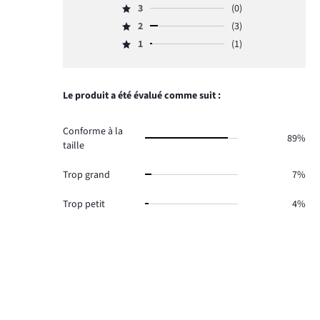
nombre
3
(0)
4,
Note
de
nombre
2
(3)
3,
Note
votes
de
nombre
1
(1)
2,
20.
Note
votes
de
nombre
1,
4.
votes
de
nombre
0.
votes
de
Le produit a été évalué comme suit :
3.
votes
1.
Conforme à la
89%
taille
Trop grand
7%
Trop petit
4%