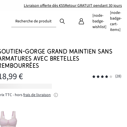
Livraison offerte dès €55
Retour GRATUIT pendant 30 jours
[node-
[node-
badge-
Recherche de produit
badge-
cart-
wishlist]
items]
SOUTIEN-GORGE GRAND MAINTIEN SANS
ARMATURES AVEC BRETELLES
REMBOURRÉES
18,99 €
(28)
rix TTC - hors
frais de livraison