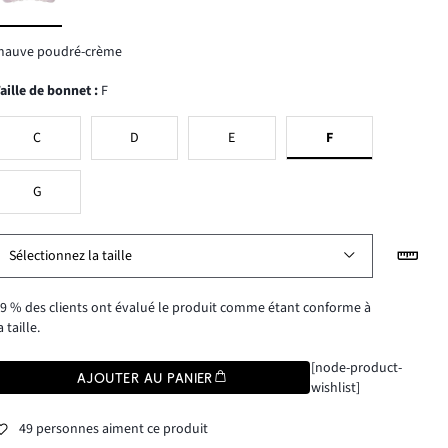
mauve poudré-crème
Taille de bonnet
:
F
C
D
E
F
G
Sélectionnez la taille
9 % des clients ont évalué le produit comme étant conforme à
a taille.
[node-product-
AJOUTER AU PANIER
wishlist]
49 personnes aiment ce produit