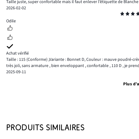
Taille juste, super confortable mais il faut enlever l’étiquette de Blanch
2026-02-02
Note
5
Odile
Achat vérifié
Taille : 115
(Conforme)
,
Variante : Bonnet D,
Couleur : mauve poudré-cr
très joli, sans armature , bien enveloppant , confortable , 110 D , je pr
2025-09-11
Plus d’a
PRODUITS SIMILAIRES