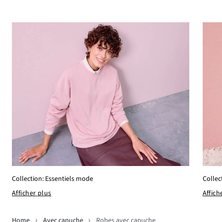
Collection: Essentiels mode
Collec
Afficher plus
Affich
Home
Avec capuche
Robes avec capuche