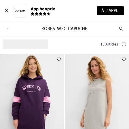
App bonprix
À L’APPLI
ROBES AVEC CAPUCHE
Re
de
pro
13 Articles