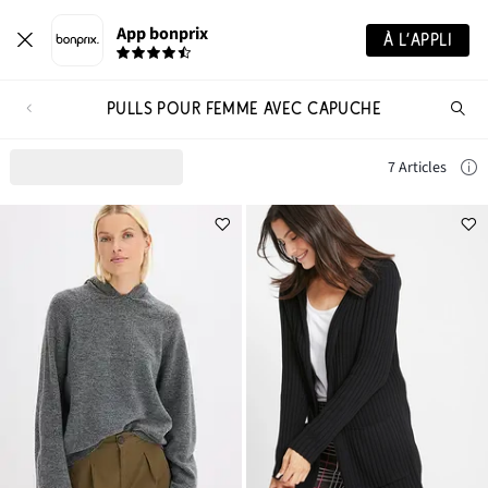
App bonprix
À L’APPLI
PULLS POUR FEMME AVEC CAPUCHE
Re
de
pro
7 Articles