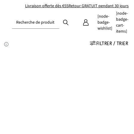
Livraison offerte dès €55
Retour GRATUIT pendant 30 jours
[node-
[node-
badge-
Recherche de produit
badge-
cart-
wishlist]
items]
FILTRER / TRIER
e