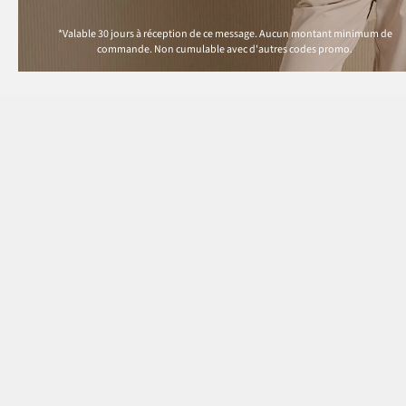
*Valable 30 jours à réception de ce message. Aucun montant minimum de
commande. Non cumulable avec d'autres codes promo.
Paiement
Nos services
Questions & Réponses
MasterCard
Livraison
VISA
Moyens de Paiement
Bancontact
Retour & Remboursement
PayPal
Codes Promo & Réduction
Guide des Tailles
Virement Après Réception
Contact