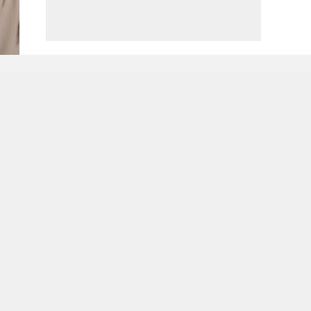
Nos collections
Notre entre
Femme
À propos de
Homme
Notre respon
Enfant
Maison & Déco
s
Promos
Plan de taggage