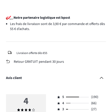
Notre partenaire logistique est bpost
Les frais de livraison sont de 3,90 € par commande et offerts dès
55 € d’achats.
Livraison offerte dès €55
Retour GRATUIT pendant 30 jours
Avis client
4
5
(190)
Note
4
(66)
5,
Note
nombre
3
(27)
Note
4,
Note