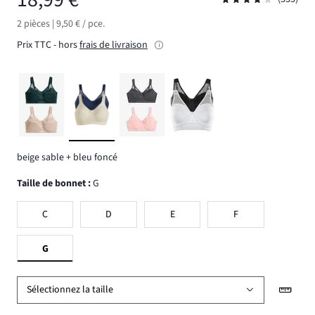
2 pièces | 9,50 € / pce.
Prix TTC - hors
frais de livraison
beige sable + bleu foncé
Taille de bonnet
:
G
C
D
E
F
G
Sélectionnez la taille