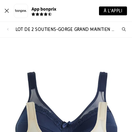
App bonprix
À L’APPLI
LOT DE 2 SOUTIENS-GORGE GRAND MAINTIEN SANS ARMATURES, BRETELLES REMBOURRÉES
Re
de
pro