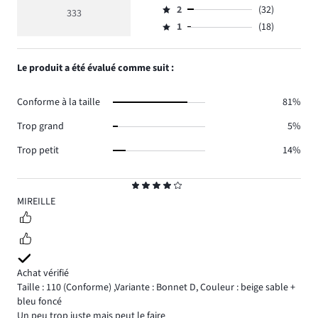
de
moyenne
nombre
2
(32)
3,
333
Note
votes
4
de
nombre
1
(18)
2,
Note
190.
votes
de
nombre
1,
66.
votes
de
nombre
Le produit a été évalué comme suit :
27.
votes
de
32.
votes
Conforme à la taille
81%
18.
Trop grand
5%
Trop petit
14%
Note
4
MIREILLE
Achat vérifié
Taille : 110
(Conforme)
,
Variante : Bonnet D,
Couleur : beige sable +
bleu foncé
Un peu trop juste mais peut le faire