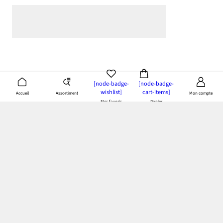
[node-badge-
[node-badge-
wishlist]
cart-items]
Assortiment
Accueil
Mon compte
Mes favoris
Panier
App bonprix
: Profitez de tous les avantages de notre appli!