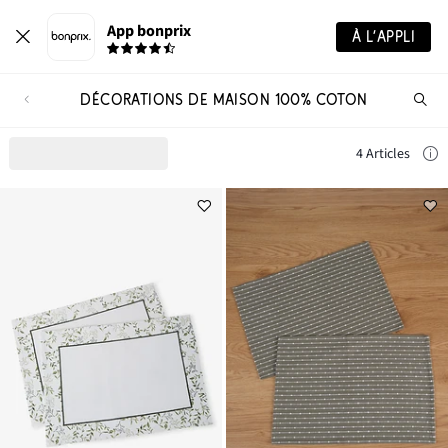
App bonprix
À L’APPLI
DÉCORATIONS DE MAISON 100% COTON
Re
de
pro
4 Articles