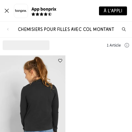
App bonprix
À L’APPLI
CHEMISIERS POUR FILLES AVEC COL MONTANT
Re
de
pro
1 Article