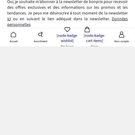
Oui, je souhaite m’abonner à la newsletter de bonprix pour recevoir
des offres exclusives et des informations sur les promos et les
tendances. Je peux me désinscrire à tout moment de la newsletter
ici
ou en suivant le lien adéquat dans la newsletter.
Données
personnelles
[node-badge-
[node-badge-
wishlist]
cart-items]
Assortiment
Accueil
Mon compte
Mes favoris
Panier
App bonprix
: Profitez de tous les avantages de notre appli!