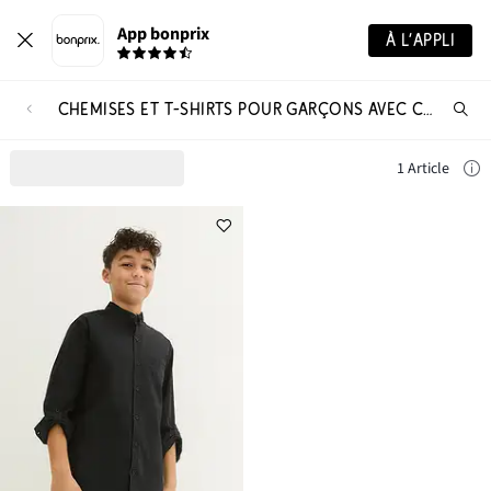
App bonprix
À L’APPLI
CHEMISES ET T-SHIRTS POUR GARÇONS AVEC COL MONTANT
Re
de
pro
1 Article