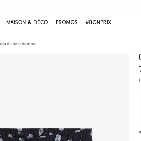
MAISON & DÉCO
PROMOS
#BONPRIX
uda de bain homme
P
n