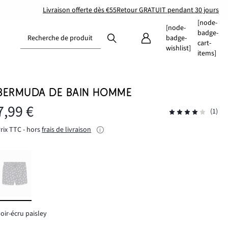
Livraison offerte dès €55
Retour GRATUIT pendant 30 jours
[node-
[node-
badge-
Recherche de produit
badge-
cart-
wishlist]
items]
BERMUDA DE BAIN HOMME
7,99 €
(1)
rix TTC - hors
frais de livraison
oir-écru paisley