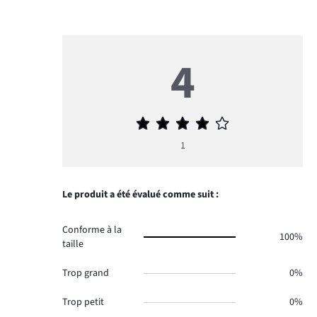
4
Note
moyenne
1
4
Le produit a été évalué comme suit :
Conforme à la
100%
taille
Trop grand
0%
Trop petit
0%