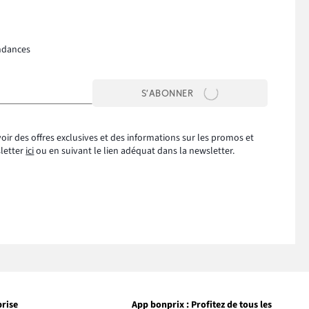
ndances
S’ABONNER
oir des offres exclusives et des informations sur les promos et
sletter
ici
ou en suivant le lien adéquat dans la newsletter.
prise
App bonprix : Profitez de tous les