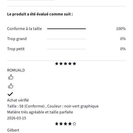
1.
votes
de
nombre
1,
1.
votes
de
nombre
Le produit a été évalué comme suit :
0.
votes
de
0.
votes
Conforme à la taille
100%
0.
Trop grand
0%
Trop petit
0%
Note
5
ROMUALD
Achat vérifié
Taille : 58
(Conforme)
,
Couleur : noir-vert graphique
Matière très agréable et taille parfaite
2026-03-15
Note
4
Gilbert