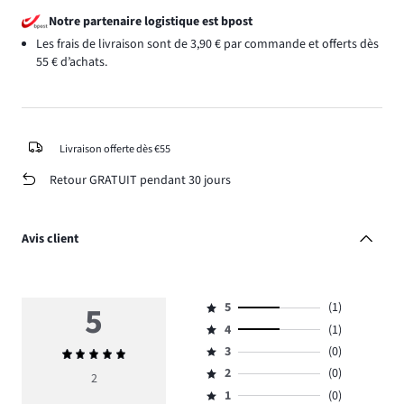
Notre partenaire logistique est bpost
Les frais de livraison sont de 3,90 € par commande et offerts dès
55 € d’achats.
Livraison offerte dès €55
Retour GRATUIT pendant 30 jours
Avis client
5
5
(1)
Note
4
(1)
5,
Note
nombre
3
(0)
Note
4,
Note
de
moyenne
nombre
2
(0)
3,
2
Note
votes
5
de
nombre
1
(0)
2,
Note