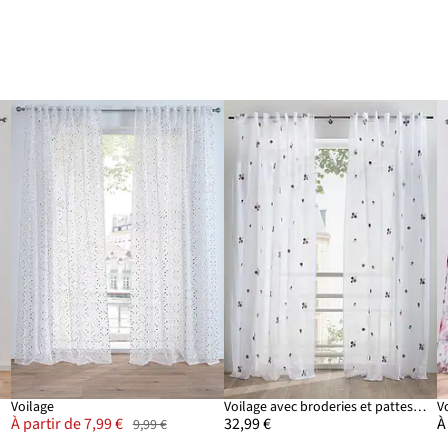
Voilage
Voilage avec broderies et pattes cachées (1 pce)
V
À partir de 7,99 €
32,99 €
À
9,99 €