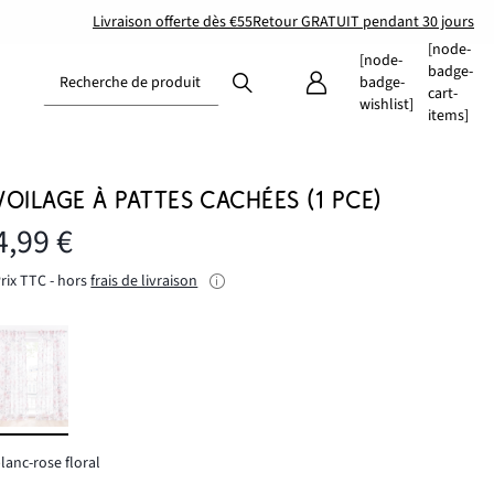
Livraison offerte dès €55
Retour GRATUIT pendant 30 jours
[node-
[node-
badge-
Recherche de produit
badge-
cart-
wishlist]
items]
VOILAGE À PATTES CACHÉES (1 PCE)
4,99 €
rix TTC - hors
frais de livraison
lanc-rose floral