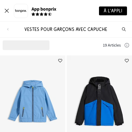
App bonprix
À L’APPLI
VESTES POUR GARÇONS AVEC CAPUCHE
Re
de
pro
19 Articles