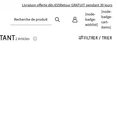
Livraison offerte dès €55
Retour GRATUIT pendant 30 jours
[node-
[node-
badge-
Recherche de produit
badge-
cart-
wishlist]
items]
NTANT
FILTRER / TRIER
2 Articles