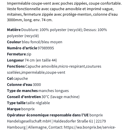
Imperméable coupe-vent avec poches zippées, coupe confortable.
Veste fonctionnelle avec capuche amovible et imprimé vague,
mitaines, fermeture zippée avec protège-menton, colonne d'eau
3000mm, long. env. 74 cm.
Matière
Doublure: 100% polyester (recyclé); Dessus: 100%
polyester (recyclé)
Couleur
bleu foncé/bleu moyen
Numéro d’article
97989995
Fermeture
zip
Longueur
74 cm (en taille 44)
Fonctions
Capuche amovible,micro-respirant,coutures
scellées,imperméable,coupe-vent
Col
capuche
Colonne d’eau
3000
Type de manches
manches longues
Conseil d'entretien
30°C (lavage machine)
Type taille
taille réglable
Marque
bonprix
Opérateur économique responsable dans l’UE
bonprix
Handelsgesellschaft mbH | Haldesdorfer Straße 61 | 22179
Hambourg | Allemagne, Contact: https://wa.bonprix.be/service-