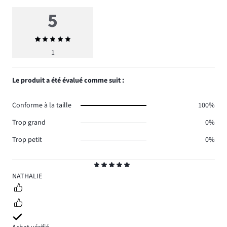
5
Note
moyenne
1
5
Le produit a été évalué comme suit :
Conforme à la taille
100%
Trop grand
0%
Trop petit
0%
Note
5
NATHALIE