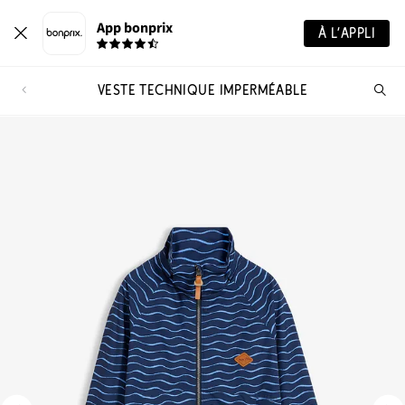
App bonprix
À L’APPLI
VESTE TECHNIQUE IMPERMÉABLE
Re
de
pro