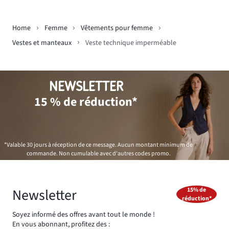
Home
Femme
Vêtements pour femme
Vestes et manteaux
Veste technique imperméable
NEWSLETTER
15 % de réduction*
*Valable 30 jours à réception de ce message. Aucun montant minimum de
commande. Non cumulable avec d'autres codes promo.
Newsletter
15% de
réduction*
Soyez informé des offres avant tout le monde !
En vous abonnant, profitez des :