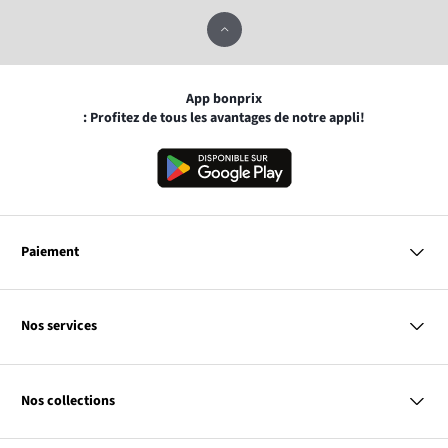
App bonprix
: Profitez de tous les avantages de notre appli!
Paiement
MasterCard
VISA
Nos services
Bancontact
Questions & Réponses
PayPal
Livraison
Nos collections
Virement Après Réception
Moyens de Paiement
Retour & Remboursement