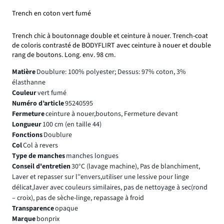
Trench en coton vert fumé
Trench chic à boutonnage double et ceinture à nouer. Trench-coat
de coloris contrasté de BODYFLIRT avec ceinture à nouer et double
rang de boutons. Long. env. 98 cm.
Matière
Doublure: 100% polyester; Dessus: 97% coton, 3%
élasthanne
Couleur
vert fumé
Numéro d’article
95240595
Fermeture
ceinture à nouer,boutons, Fermeture devant
Longueur
100 cm (en taille 44)
Fonctions
Doublure
Col
Col à revers
Type de manches
manches longues
Conseil d'entretien
30°C (lavage machine), Pas de blanchiment,
Laver et repasser sur l''envers,utiliser une lessive pour linge
délicat,laver avec couleurs similaires, pas de nettoyage à sec(rond
– croix), pas de sèche-linge, repassage à froid
Transparence
opaque
Marque
bonprix