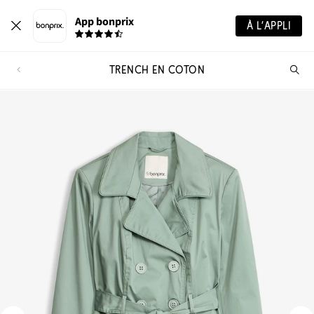
App bonprix
À L’APPLI
TRENCH EN COTON
Re
de
pro