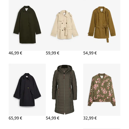
AJOUTER AU PANIER
Trench en coton
56,99 €
AJOUTER AU PANIER
Mocassins à semelle épaisse et légère
26,99 €
46,99 €
59,99 €
54,99 €
AJOUTER AU PANIER
Pantalon tissé en lin et coton
31,99 €
AJOUTER AU PANIER
65,99 €
54,99 €
32,99 €