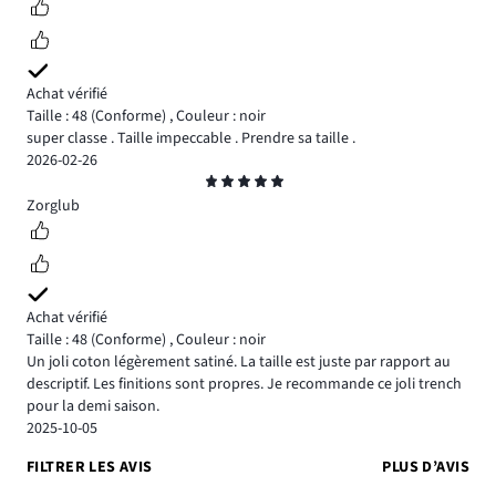
Achat vérifié
Taille : 48
(Conforme)
,
Couleur : noir
super classe . Taille impeccable . Prendre sa taille .
2026-02-26
Note
5
Zorglub
Achat vérifié
Taille : 48
(Conforme)
,
Couleur : noir
Un joli coton légèrement satiné. La taille est juste par rapport au
descriptif. Les finitions sont propres. Je recommande ce joli trench
pour la demi saison.
2025-10-05
FILTRER LES AVIS
PLUS D’AVIS