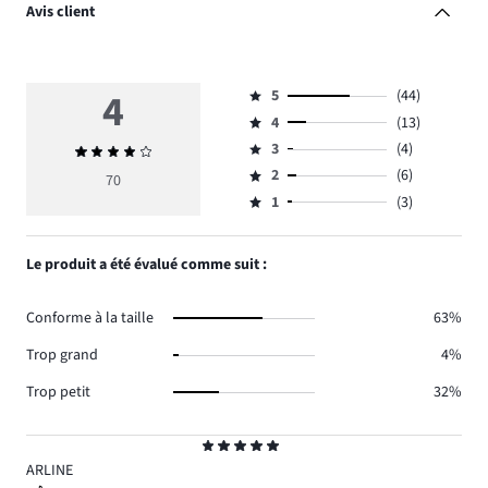
Avis client
4
5
(44)
Note
4
(13)
5,
Note
nombre
3
(4)
Note
4,
Note
de
moyenne
nombre
2
(6)
3,
70
Note
votes
4
de
nombre
1
(3)
2,
Note
44.
votes
de
nombre
1,
13.
votes
de
nombre
Le produit a été évalué comme suit :
4.
votes
de
6.
votes
Conforme à la taille
63%
3.
Trop grand
4%
Trop petit
32%
Note
5
ARLINE