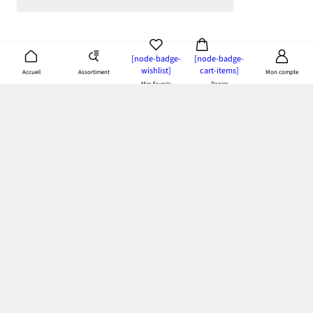
[node-badge-
[node-badge-
wishlist]
cart-items]
Assortiment
Accueil
Mon compte
Mes favoris
Panier
App bonprix
: Profitez de tous les avantages de notre appli!
Paiement