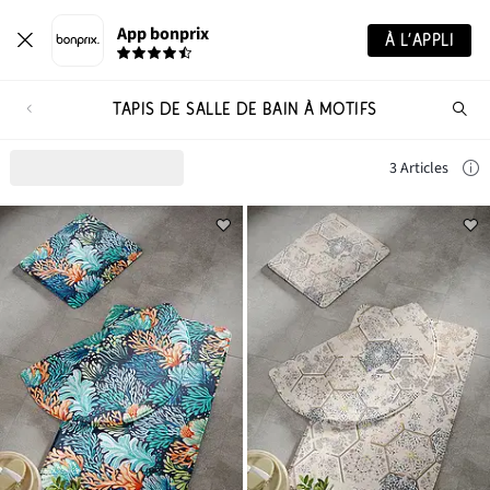
App bonprix
À L’APPLI
TAPIS DE SALLE DE BAIN À MOTIFS
Re
de
pro
3 Articles