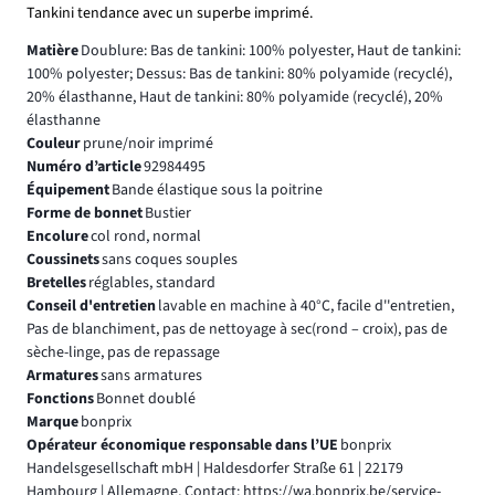
Tankini tendance avec un superbe imprimé.
Matière
Doublure: Bas de tankini: 100% polyester, Haut de tankini:
100% polyester; Dessus: Bas de tankini: 80% polyamide (recyclé),
20% élasthanne, Haut de tankini: 80% polyamide (recyclé), 20%
élasthanne
Couleur
prune/noir imprimé
Numéro d’article
92984495
Équipement
Bande élastique sous la poitrine
Forme de bonnet
Bustier
Encolure
col rond, normal
Coussinets
sans coques souples
Bretelles
réglables, standard
Conseil d'entretien
lavable en machine à 40°C, facile d''entretien,
Pas de blanchiment, pas de nettoyage à sec(rond – croix), pas de
sèche-linge, pas de repassage
Armatures
sans armatures
Fonctions
Bonnet doublé
Marque
bonprix
Opérateur économique responsable dans l’UE
bonprix
Handelsgesellschaft mbH | Haldesdorfer Straße 61 | 22179
Hambourg | Allemagne, Contact: https://wa.bonprix.be/service-