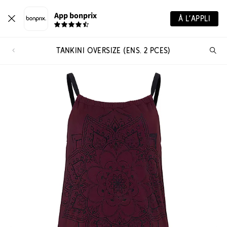
App bonprix
À L’APPLI
TANKINI OVERSIZE (ENS. 2 PCES)
Re
de
pro