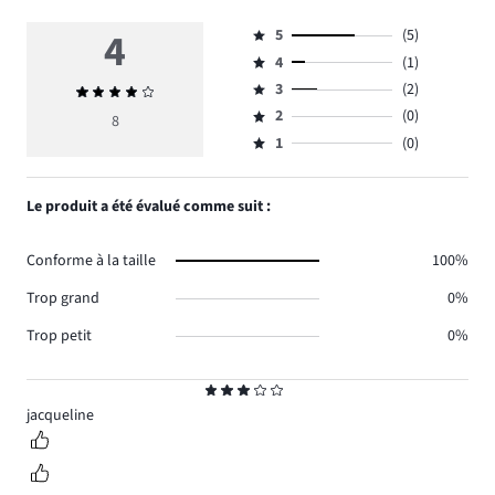
4
5
(5)
Note
4
(1)
5,
Note
nombre
3
(2)
Note
4,
Note
de
moyenne
nombre
2
(0)
3,
8
Note
votes
4
de
nombre
1
(0)
2,
Note
5.
votes
de
nombre
1,
1.
votes
de
nombre
Le produit a été évalué comme suit :
2.
votes
de
0.
votes
Conforme à la taille
100%
0.
Trop grand
0%
Trop petit
0%
Note
3
jacqueline