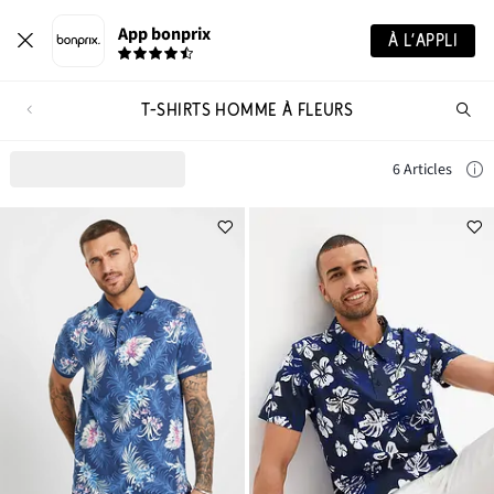
App bonprix
À L’APPLI
T-SHIRTS HOMME À FLEURS
Re
de
pro
6 Articles