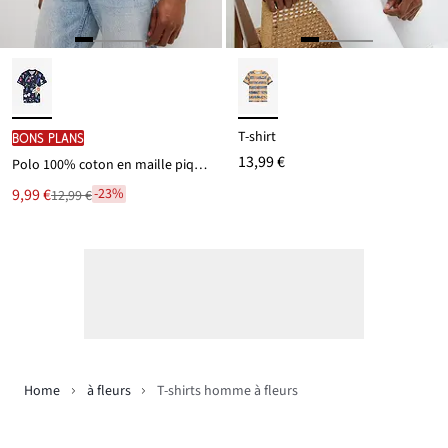
T-shirt
BONS PLANS
13,99 €
Polo 100% coton en maille piquée
Le
9,99 €
-23%
12,99 €
Remise
nouveau
à
prix
partir
est
de
12,99 €
Home
à fleurs
T-shirts homme à fleurs