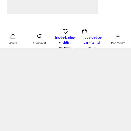
[node-badge-
[node-badge-
wishlist]
cart-items]
Assortiment
Accueil
Mon compte
Mes favoris
Panier
App bonprix
: Profitez de tous les avantages de notre appli!
Paiement