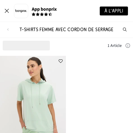
App bonprix
À L’APPLI
T-SHIRTS FEMME AVEC CORDON DE SERRAGE
Re
de
pro
1 Article