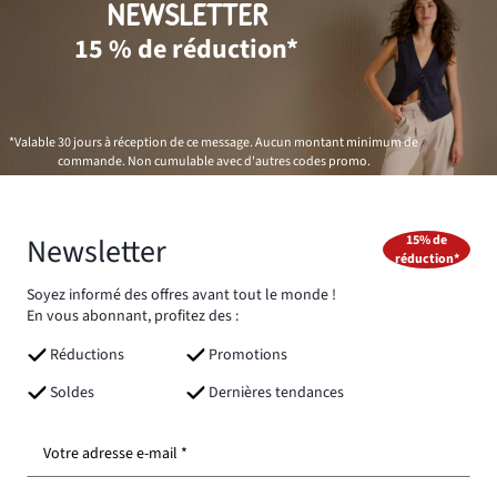
NEWSLETTER
15 % de réduction*
*Valable 30 jours à réception de ce message. Aucun montant minimum de
commande. Non cumulable avec d'autres codes promo.
Newsletter
15% de
réduction*
Soyez informé des offres avant tout le monde !
En vous abonnant, profitez des :
Réductions
Promotions
Soldes
Dernières tendances
Votre adresse e-mail *