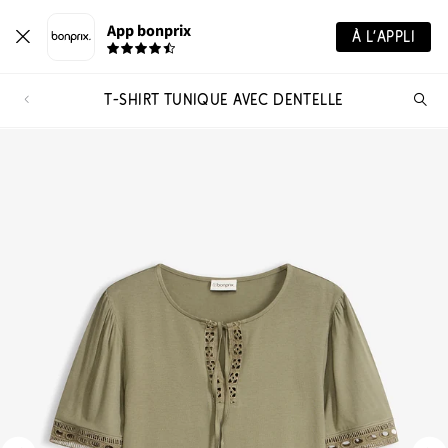
App bonprix
À L’APPLI
T-SHIRT TUNIQUE AVEC DENTELLE
Re
de
pro