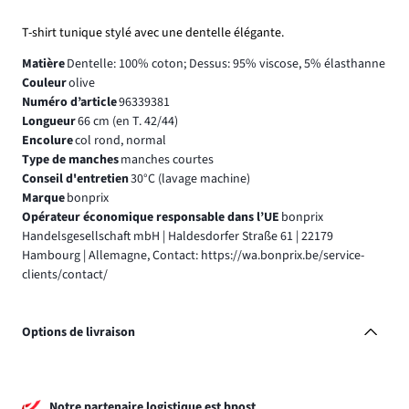
T-shirt tunique stylé avec une dentelle élégante.
Matière
Dentelle: 100% coton; Dessus: 95% viscose, 5% élasthanne
Couleur
olive
Numéro d’article
96339381
Longueur
66 cm (en T. 42/44)
Encolure
col rond, normal
Type de manches
manches courtes
Conseil d'entretien
30°C (lavage machine)
Marque
bonprix
Opérateur économique responsable dans l’UE
bonprix
Handelsgesellschaft mbH | Haldesdorfer Straße 61 | 22179
Hambourg | Allemagne, Contact: https://wa.bonprix.be/service-
clients/contact/
Options de livraison
Notre partenaire logistique est bpost