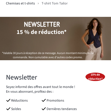
Chemises et t-shirts
T-shirt Tom Tailor
NEWSLETTER
15 % de réduction*
*Valable 30 jours à réception de ce message. Aucun montant minimum de
commande. Non cumulable avec d'autres codes promo.
Newsletter
15% de
réduction*
Soyez informé des offres avant tout le monde !
En vous abonnant, profitez des :
Réductions
Promotions
Soldes
Dernières tendances