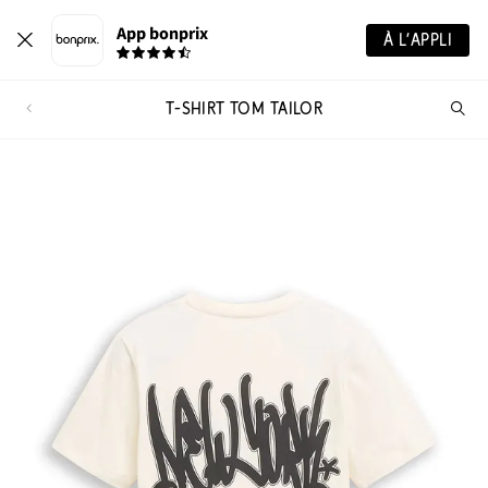
App bonprix
À L’APPLI
T-SHIRT TOM TAILOR
Re
de
pro