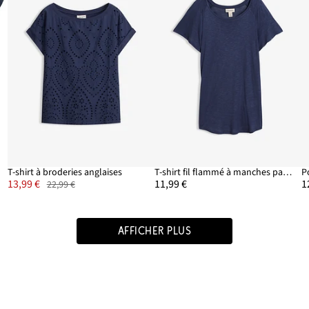
T-shirt à broderies anglaises
T-shirt fil flammé à manches papillon
P
13,99 €
11,99 €
1
22,99 €
AFFICHER PLUS