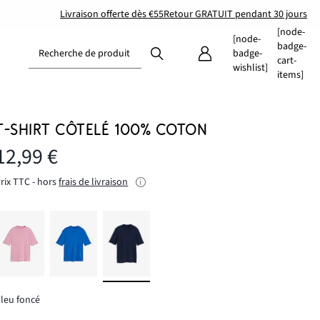
Livraison offerte dès €55
Retour GRATUIT pendant 30 jours
[node-
[node-
badge-
Recherche de produit
badge-
cart-
wishlist]
items]
T-SHIRT CÔTELÉ 100% COTON
12,99 €
rix TTC - hors
frais de livraison
leu foncé