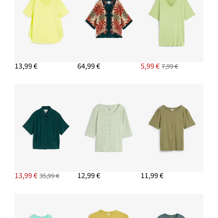
17,99 €
AJOUTER AU PANIER
Mocassins à semelle épaisse et légère
26,99 €
13,99 €
64,99 €
5,99 €
7,99 €
AJOUTER AU PANIER
T-shirt épais oversize 100% coton
9,99 €
AJOUTER AU PANIER
13,99 €
12,99 €
11,99 €
35,99 €