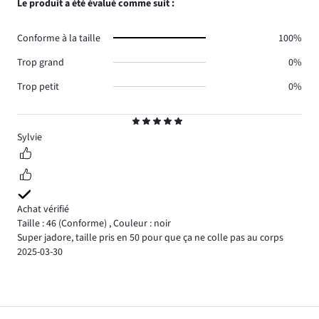
Le produit a été évalué comme suit :
Conforme à la taille
100%
Trop grand
0%
Trop petit
0%
Note
5
Sylvie
Achat vérifié
Taille : 46
(Conforme)
,
Couleur : noir
Super jadore, taille pris en 50 pour que ça ne colle pas au corps
2025-03-30