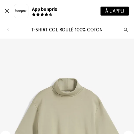
App bonprix
À L’APPLI
T-SHIRT COL ROULÉ 100% COTON
Re
de
pro