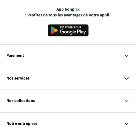
App bonprix
: Profitez de tous les avantages de notre appli!
Paiement
MasterCard
VISA
Nos services
Bancontact
Questions & Réponses
PayPal
Livraison
Nos collections
Virement Après Réception
Moyens de Paiement
Retour & Remboursement
Femme
Codes Promo & Réductions
Homme
Guide des Tailles
Notre entreprise
Enfant
Contact
Maison & Déco