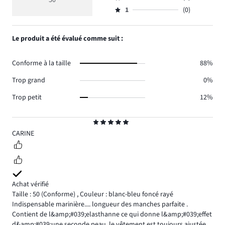
50
Note
votes
5
de
nombre
1
(0)
2,
Note
35.
votes
de
nombre
1,
11.
votes
de
nombre
Le produit a été évalué comme suit :
3.
votes
de
1.
votes
Conforme à la taille
88%
0.
Trop grand
0%
Trop petit
12%
Note
5
CARINE
Achat vérifié
Taille : 50
(Conforme)
,
Couleur : blanc-bleu foncé rayé
Indispensable marinière.... longueur des manches parfaite .
Contient de l&amp;#039;elasthanne ce qui donne l&amp;#039;effet
d&amp;#039;une seconde peau, le vêtement est toujours ajustée.