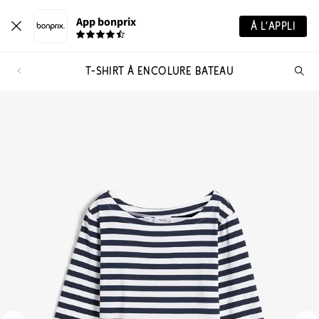
App bonprix
À L’APPLI
T-SHIRT À ENCOLURE BATEAU
Re
de
pro