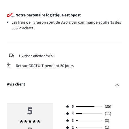
Notre partenaire logistique est bpost
Les frais de livraison sont de 3,90 € par commande et offerts dès
55 € d’achats.
Livraison offerte dès €55
Retour GRATUIT pendant 30 jours
Avis client
5
5
(35)
Note
4
(11)
5,
Note
nombre
3
(3)
Note
4,
Note
de
moyenne
nombre
2
(1)
3,