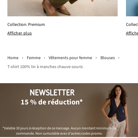
Collec
Collection: Premium
Affich
Afficher plus
Home
Femme
Vêtements pour femme
Blouses
T-shirt 100% lin à manches chauve-souris
NEWSLETTER
15 % de réduction*
*Valable 30 jours à réception de ce message. Aucun montant minimum de
commande. Non cumulable avec d'autres codes promo.