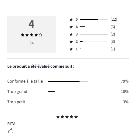
4
5
(22)
Note
4
(6)
5,
Note
nombre
3
(2)
Note
4,
Note
de
moyenne
nombre
2
(3)
3,
34
Note
votes
4
de
nombre
1
(1)
2,
Note
22.
votes
de
nombre
1,
6.
votes
de
nombre
Le produit a été évalué comme suit :
2.
votes
de
3.
votes
Conforme à la taille
79%
1.
Trop grand
18%
Trop petit
3%
Note
5
RITA