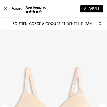
App bonprix
À L’APPLI
SOUTIEN-GORGE À COQUES ET DENTELLE, SANS ARMATURES
Re
de
pro