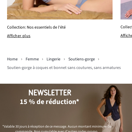
Collec
Collection: Nos essentiels de l'été
Affich
Afficher plus
Home
Femme
Lingerie
Soutiens-gorge
Soutien-gorge à coques et bonnet sans coutures, sans armatures
NEWSLETTER
15 % de réduction*
*Valable 30 jours à réception de ce message. Aucun montant minimum de
commande. Non cumulable avec d'autres codes promo.