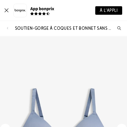
App bonprix
À L’APPLI
SOUTIEN-GORGE À COQUES ET BONNET SANS COUTURES, SANS ARMATURES
Re
de
pro