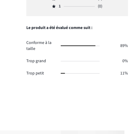
Note
votes
de
nombre
1
(0)
2,
8.
Note
votes
de
nombre
1,
1.
votes
de
nombre
0.
votes
de
Le produit a été évalué comme suit :
0.
votes
0.
Conforme à la
89%
taille
Trop grand
0%
Trop petit
11%