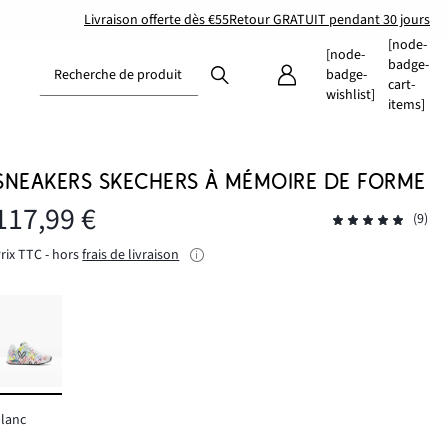
Livraison offerte dès €55
Retour GRATUIT pendant 30 jours
[node-
[node-
badge-
Recherche de produit
badge-
cart-
wishlist]
items]
SNEAKERS SKECHERS À MÉMOIRE DE FORME
117,99 €
(9)
rix TTC - hors
frais de livraison
lanc