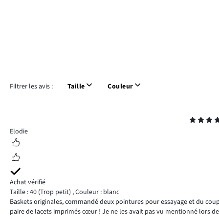
Filtrer les avis :
Taille
Couleur
Note
5
Elodie
Achat vérifié
Taille : 40
(Trop petit)
,
Couleur : blanc
Baskets originales, commandé deux pointures pour essayage et du coup p
paire de lacets imprimés cœur ! Je ne les avait pas vu mentionné lors d