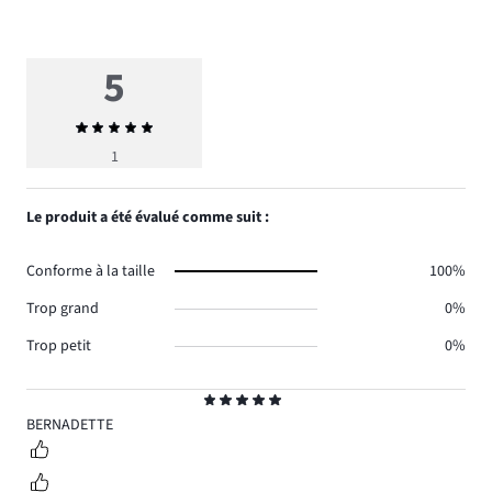
5
Note
moyenne
1
5
Le produit a été évalué comme suit :
Conforme à la taille
100%
Trop grand
0%
Trop petit
0%
Note
5
BERNADETTE