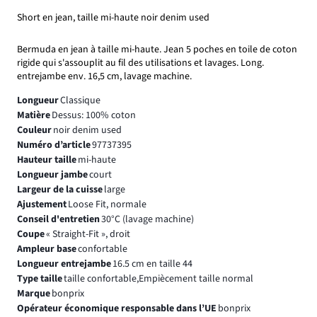
Short en jean, taille mi-haute noir denim used
Bermuda en jean à taille mi-haute. Jean 5 poches en toile de coton
rigide qui s'assouplit au fil des utilisations et lavages. Long.
entrejambe env. 16,5 cm, lavage machine.
Longueur
Classique
Matière
Dessus: 100% coton
Couleur
noir denim used
Numéro d’article
97737395
Hauteur taille
mi-haute
Longueur jambe
court
Largeur de la cuisse
large
Ajustement
Loose Fit, normale
Conseil d'entretien
30°C (lavage machine)
Coupe
« Straight-Fit », droit
Ampleur base
confortable
Longueur entrejambe
16.5 cm en taille 44
Type taille
taille confortable,Empiècement taille normal
Marque
bonprix
Opérateur économique responsable dans l’UE
bonprix