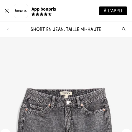
App bonprix
À L’APPLI
SHORT EN JEAN, TAILLE MI-HAUTE
Re
de
pro